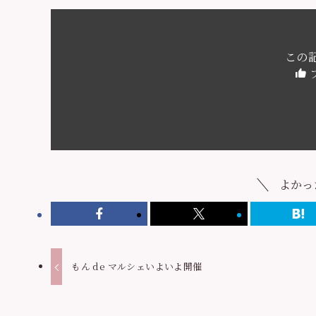
この
よかっ
もん de マルシェいよいよ開催