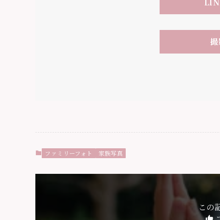
LI
撮
ファミリーフォト
家族写真
この