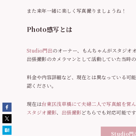
また来年一緒に楽しく写真撮りましょうね！
Photo感写とは
Studio門出
のオーナー、もんちゃんがスタジオ
出張撮影のカメラマンとして活動していた当時
料金や内容詳細など、現在とは異なっている可
認ください。
現在は
台東区浅草橋にて夫婦二人で写真館を営ん
スタジオ撮影
、
出張撮影
どちらでも対応可能で
Studi